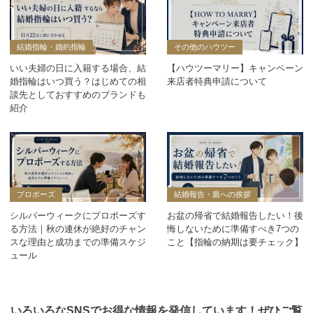
結婚指輪・婚約指輪
その他のハウツー
いい夫婦の日に入籍する場合、結
【ハウツーマリー】キャンペーン
婚指輪はいつ買う？はじめての相
来店者特典申請について
談先としておすすめのブランドも
紹介
プロポーズ
結婚報告・親への挨拶
シルバーウィークにプロポーズす
お盆の帰省で結婚報告したい！後
る方法｜秋の連休が絶好のチャン
悔しないために準備すべき7つの
スな理由と成功までの準備スケジ
こと【指輪の納期は要チェック】
ュール
いろいろなSNSでお得な情報を発信しています！ぜひご覧