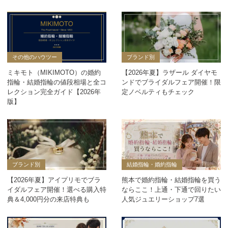
その他のハウツー
ブランド別
ミキモト（MIKIMOTO）の婚約
【2026年夏】ラザール ダイヤモ
指輪・結婚指輪の値段相場と全コ
ンドでブライダルフェア開催！限
レクション完全ガイド【2026年
定ノベルティもチェック
版】
ブランド別
結婚指輪・婚約指輪
【2026年夏】アイプリモでブラ
熊本で婚約指輪・結婚指輪を買う
イダルフェア開催！選べる購入特
ならここ！上通・下通で回りたい
典＆4,000円分の来店特典も
人気ジュエリーショップ7選