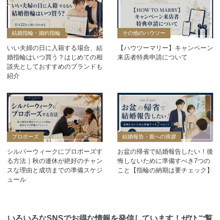
結婚指輪・婚約指輪
その他のハウツー
いい夫婦の日に入籍する場合、結
【ハウツーマリー】キャンペーン
婚指輪はいつ買う？はじめての相
来店者特典申請について
談先としておすすめのブランドも
紹介
プロポーズ
結婚報告・親への挨拶
シルバーウィークにプロポーズす
お盆の帰省で結婚報告したい！後
る方法｜秋の連休が絶好のチャン
悔しないために準備すべき7つの
スな理由と成功までの準備スケジ
こと【指輪の納期は要チェック】
ュール
いろいろなSNSでお得な情報を発信しています！ぜひご覧