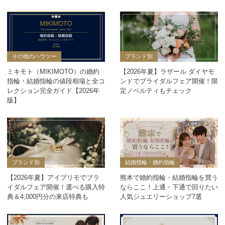
その他のハウツー
ブランド別
ミキモト（MIKIMOTO）の婚約
【2026年夏】ラザール ダイヤモ
指輪・結婚指輪の値段相場と全コ
ンドでブライダルフェア開催！限
レクション完全ガイド【2026年
定ノベルティもチェック
版】
ブランド別
結婚指輪・婚約指輪
【2026年夏】アイプリモでブラ
熊本で婚約指輪・結婚指輪を買う
イダルフェア開催！選べる購入特
ならここ！上通・下通で回りたい
典＆4,000円分の来店特典も
人気ジュエリーショップ7選