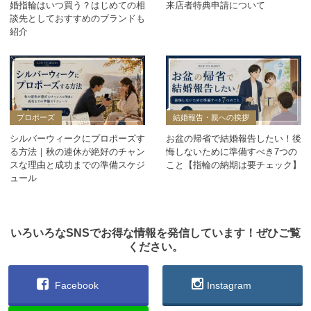
婚指輪はいつ買う？はじめての相
来店者特典申請について
談先としておすすめのブランドも
紹介
プロポーズ
結婚報告・親への挨拶
シルバーウィークにプロポーズす
お盆の帰省で結婚報告したい！後
る方法｜秋の連休が絶好のチャン
悔しないために準備すべき7つの
スな理由と成功までの準備スケジ
こと【指輪の納期は要チェック】
ュール
いろいろなSNSでお得な情報を発信しています！ぜひご覧
ください。
Facebook
Instagram