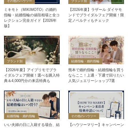
その他のハウツー
ブランド別
ミキモト（MIKIMOTO）の婚約
【2026年夏】ラザール ダイヤモ
指輪・結婚指輪の値段相場と全コ
ンドでブライダルフェア開催！限
レクション完全ガイド【2026年
定ノベルティもチェック
版】
ブランド別
結婚指輪・婚約指輪
【2026年夏】アイプリモでブラ
熊本で婚約指輪・結婚指輪を買う
イダルフェア開催！選べる購入特
ならここ！上通・下通で回りたい
典＆4,000円分の来店特典も
人気ジュエリーショップ7選
結婚指輪・婚約指輪
その他のハウツー
いい夫婦の日に入籍する場合、結
【ハウツーマリー】キャンペーン