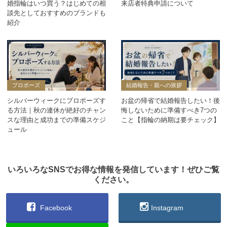
婚指輪はいつ買う？はじめての相
来店者特典申請について
談先としておすすめのブランドも
紹介
プロポーズ
結婚報告・親への挨拶
シルバーウィークにプロポーズす
お盆の帰省で結婚報告したい！後
る方法｜秋の連休が絶好のチャン
悔しないために準備すべき7つの
スな理由と成功までの準備スケジ
こと【指輪の納期は要チェック】
ュール
いろいろなSNSでお得な情報を発信しています！ぜひご覧
ください。
Facebook
Instagram