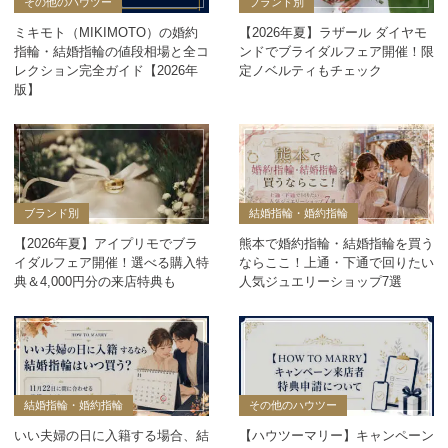
その他のハウツー
ブランド別
ミキモト（MIKIMOTO）の婚約
【2026年夏】ラザール ダイヤモ
指輪・結婚指輪の値段相場と全コ
ンドでブライダルフェア開催！限
レクション完全ガイド【2026年
定ノベルティもチェック
版】
ブランド別
結婚指輪・婚約指輪
【2026年夏】アイプリモでブラ
熊本で婚約指輪・結婚指輪を買う
イダルフェア開催！選べる購入特
ならここ！上通・下通で回りたい
典＆4,000円分の来店特典も
人気ジュエリーショップ7選
結婚指輪・婚約指輪
その他のハウツー
いい夫婦の日に入籍する場合、結
【ハウツーマリー】キャンペーン