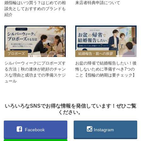
婚指輪はいつ買う？はじめての相
来店者特典申請について
談先としておすすめのブランドも
紹介
プロポーズ
結婚報告・親への挨拶
シルバーウィークにプロポーズす
お盆の帰省で結婚報告したい！後
る方法｜秋の連休が絶好のチャン
悔しないために準備すべき7つの
スな理由と成功までの準備スケジ
こと【指輪の納期は要チェック】
ュール
いろいろなSNSでお得な情報を発信しています！ぜひご覧
ください。
Facebook
Instagram