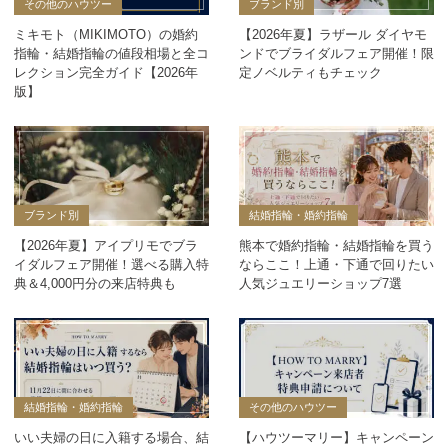
その他のハウツー
ブランド別
ミキモト（MIKIMOTO）の婚約
【2026年夏】ラザール ダイヤモ
指輪・結婚指輪の値段相場と全コ
ンドでブライダルフェア開催！限
レクション完全ガイド【2026年
定ノベルティもチェック
版】
ブランド別
結婚指輪・婚約指輪
【2026年夏】アイプリモでブラ
熊本で婚約指輪・結婚指輪を買う
イダルフェア開催！選べる購入特
ならここ！上通・下通で回りたい
典＆4,000円分の来店特典も
人気ジュエリーショップ7選
結婚指輪・婚約指輪
その他のハウツー
いい夫婦の日に入籍する場合、結
【ハウツーマリー】キャンペーン