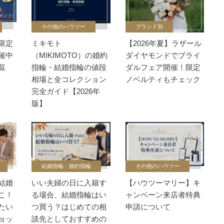
その他のハウツー
ブランド別
限定
ミキモト
【2026年夏】ラザール
催中
（MIKIMOTO）の婚約
ダイヤモンドでブライ
覧
指輪・結婚指輪の値段
ダルフェア開催！限定
相場と全コレクション
ノベルティもチェック
完全ガイド【2026年
版】
結婚指輪・婚約指輪
その他のハウツー
結婚
いい夫婦の日に入籍す
【ハウツーマリー】キ
こ！
る場合、結婚指輪はい
ャンペーン来店者特典
たい
つ買う？はじめての相
申請について
ョッ
談先としておすすめの