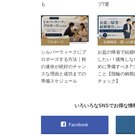
も
プ7選
プロポーズ
結婚報告・親への挨
シルバーウィークにプ
お盆の帰省で結婚
ロポーズする方法｜秋
したい！後悔しな
の連休が絶好のチャン
めに準備すべき7
スな理由と成功までの
こと【指輪の納期
準備スケジュール
チェック】
いろいろなSNSでお得な
Facebook