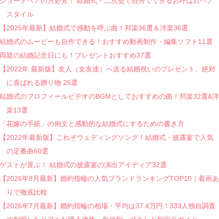
ショートヘアの方必見！ 結婚式・二次会で自分でできるお呼ばれヘア
スタイル
【2025年最新】結婚式で感動を呼ぶ曲！邦楽36選＆洋楽36選
結婚式のムービーも自作できる！おすすめ動画制作・編集ソフト11選
両親の結婚記念日にも！プレゼントおすすめ37選
【2022年 最新版】友人（女友達）へ送る結婚祝いのプレゼント、絶対
に喜ばれる贈り物 25選
結婚式のプロフィールビデオのBGMとしておすすめの曲！邦楽32選&洋
楽13選
「花嫁の手紙」の例文と感動的な結婚式にするための書き方
【2022年最新版】これぞウェディングソング！結婚式・披露宴で人気
の定番曲60選
ゲストが喜ぶ！ 結婚式の披露宴の演出アイディア32選
【2026年8月最新】婚約指輪の人気ブランドランキングTOP10｜着画あ
りで徹底比較
【2026年7月最新】婚約指輪の相場・平均は37.4万円！333人独自調査