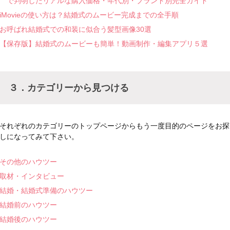
で判明したリアルな購入価格・年代別・ブランド別完全ガイド
iMovieの使い方は？結婚式のムービー完成までの全手順
お呼ばれ結婚式での和装に似合う髪型画像30選
【保存版】結婚式のムービーも簡単！動画制作・編集アプリ５選
３．カテゴリーから見つける
それぞれのカテゴリーのトップページからもう一度目的のページをお探
しになってみて下さい。
その他のハウツー
取材・インタビュー
結婚・結婚式準備のハウツー
結婚前のハウツー
結婚後のハウツー