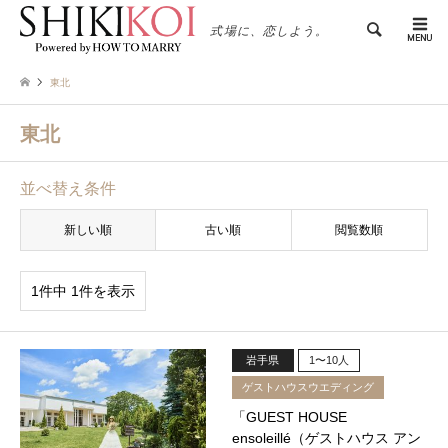
検索
式場に、恋しよう。
東北
東北
並べ替え条件
新しい順
古い順
閲覧数順
1件中 1件を表示
岩手県
1〜10人
ゲストハウスウエディング
「GUEST HOUSE
ensoleillé（ゲストハウス アン