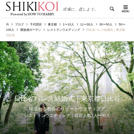
検索
式場に、恋しよう。
ブログ
千代田区
東京都
1〜10人
11〜30人
30〜50人
50〜
100人
開放感ガーデン
レストランウエディング
日比谷パレス結婚式｜東京都
日比谷
日比谷パレス結婚式｜東京都日比谷
緑溢れる都会のリゾートウエディング
レストランウエディング｜収容人数2人〜90人