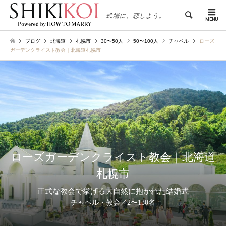
検索
式場に、恋しよう。
ブログ
北海道
札幌市
30〜50人
50〜100人
チャペル
ローズ
ガーデンクライスト教会｜北海道札幌市
ローズガーデンクライスト教会｜北海道
札幌市
正式な教会で挙げる大自然に抱かれた結婚式
チャペル・教会／2〜130名