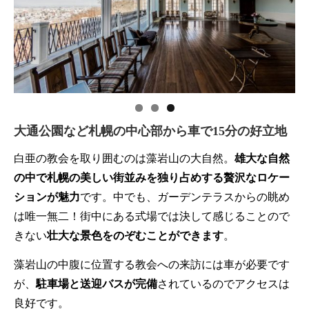
大通公園など札幌の中心部から車で15分の好立地
白亜の教会を取り囲むのは藻岩山の大自然。
雄大な自然
の中で札幌の美しい街並みを独り占めする贅沢なロケー
ションが魅力
です。中でも、ガーデンテラスからの眺め
は唯一無二！街中にある式場では決して感じることので
きない
壮大な景色をのぞむことができます
。
藻岩山の中腹に位置する教会への来訪には車が必要です
が、
駐車場と送迎バスが完備
されているのでアクセスは
良好です。