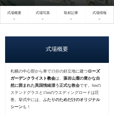
式場概要
式場写真
取材記事
式場情報
式場概要
札幌の中心部から車で15分の好立地に建つ
ローズ
ガーデンクライスト教会
は、
藻岩山麓の豊かな自
然に囲まれた異国情緒漂う正式な教会
です。6mの
ステンドグラスと15mのウエディングロードは圧
巻。挙式中には、
ふたりのためだけのオリジナル
シーン
も！