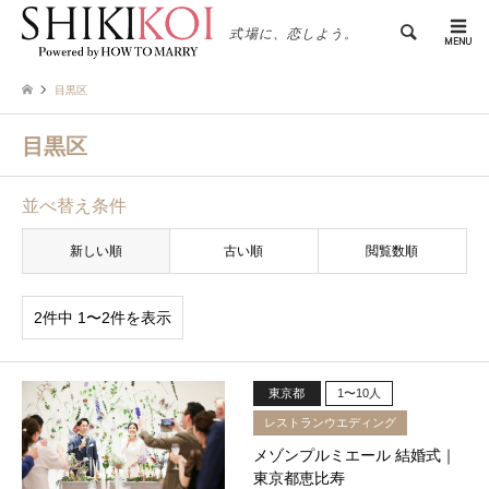
検索
式場に、恋しよう。
目黒区
目黒区
並べ替え条件
新しい順
古い順
閲覧数順
2件中 1〜2件を表示
東京都
1〜10人
レストランウエディング
メゾンプルミエール 結婚式｜
東京都恵比寿