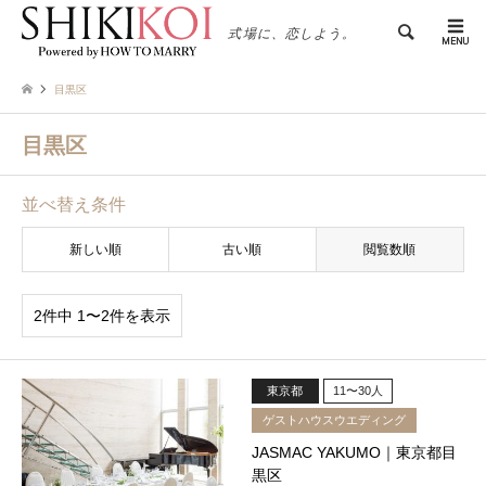
検索
式場に、恋しよう。
目黒区
目黒区
並べ替え条件
新しい順
古い順
閲覧数順
2件中 1〜2件を表示
東京都
11〜30人
ゲストハウスウエディング
JASMAC YAKUMO｜東京都目
黒区