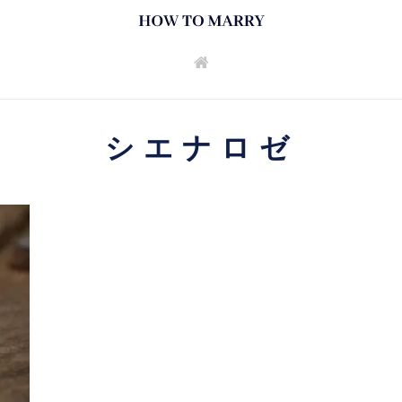
シエナロゼ
と