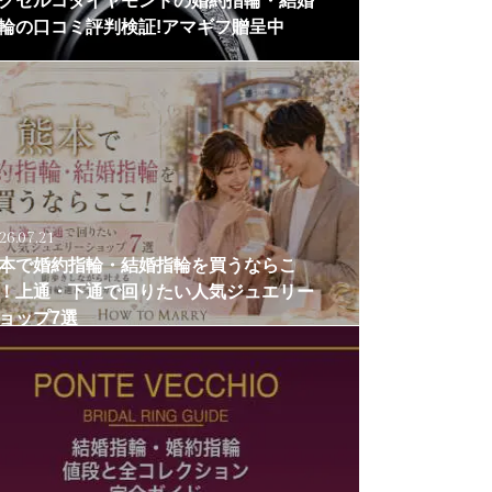
クセルコダイヤモンドの婚約指輪・結婚
輪の口コミ評判検証!アマギフ贈呈中
26.07.21
本で婚約指輪・結婚指輪を買うならこ
！上通・下通で回りたい人気ジュエリー
ョップ7選