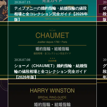
2026.07.15
20
ティファニーの婚約指輪・結婚指輪の値段
ポ
相場と全コレクション完全ガイド【2026年
段
版】
版
2026.07.08
20
ショーメ（CHAUMET）婚約指輪・結婚指
グ
輪の値段相場と全コレクション完全ガイド
段
【2026年版】
年