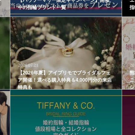
ラ
【ハウツーマリー限定キャンペーン】開催
エ
中の指輪ブランド一覧
指
2026.07.21
20
【2026年夏】アイプリモでブライダルフェ
熊
ア開催！選べる購入特典＆4,000円分の来店
こ
特典も
シ