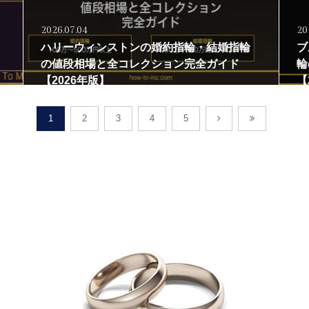
2026.07.04
20
ハリーウィンストンの婚約指輪・結婚指輪
ブ
の値段相場と全コレクション完全ガイド
輪
【2026年版】
【
1
2
3
4
5