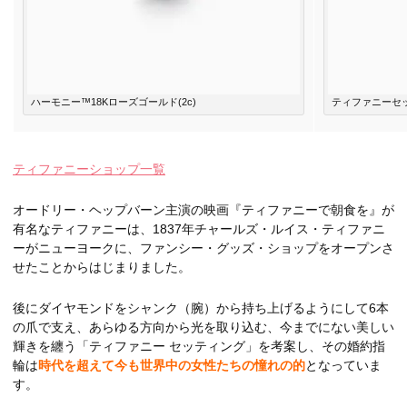
ハーモニー™18Kローズゴールド(2c)
ティファニーセッ
ティファニーショップ一覧
オードリー・ヘップバーン主演の映画『ティファニーで朝食を』が
有名なティファニーは、1837年チャールズ・ルイス・ティファニ
ーがニューヨークに、ファンシー・グッズ・ショップをオープンさ
せたことからはじまりました。
後にダイヤモンドをシャンク（腕）から持ち上げるようにして6本
の爪で支え、あらゆる方向から光を取り込む、今までにない美しい
輝きを纏う「ティファニー セッティング」を考案し、その婚約指
輪は
時代を超えて今も世界中の女性たちの憧れの的
となっていま
す。