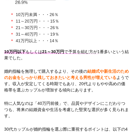
10万円未満・・・26％
11～20万円・・・15％
21～30万円・・・26％
31～40万円・・・19％
41万円以上・・・14％
10万円以下
もしくは
21～30万円
で予算を組む方が1番多い
という結
果でした。
婚約指輪を無理して購入するより、その後の
結婚式や新生活のため
のお金をしっかり残しておきたいと考える男性が増えている
ようで
す。収入が安定してくる時期でもあり、20代よりもやや高めの価
格帯を選ぶカップルが増加する傾向にあります。
特に人気なのは「40万円前後」で、品質やデザインにこだわりつ
つも、将来の結婚資金や生活を考慮した堅実な選択が多く見られま
す。
30代カップルが婚約指輪を選ぶ際に重視するポイントは、以下の4