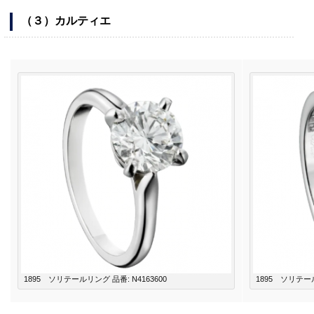
（３）カルティエ
1895 ソリテールリング 品番: N4163600
1895 ソリテール