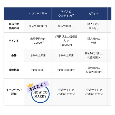
マイナビ
ハウツーマリー
ゼクシィ
ウェディング
来店予約
購入しない
来店で10000円
来店で3000円
特典内容
場合なし
5万円以上の指輪購
来店予約だけ
購入時のみ
ポイント
入で
で10000円
特典
+10000円
税込10万円以上
条件
予約の上来店
予約の上来店
の指輪購入
成約時のみ
成約特典
上乗せ1000円
上乗せ10000円〜
結
特典20000円
キャンペーン
公式サイトで
公式サイトで
詳細
ご確認ください
ご確認ください