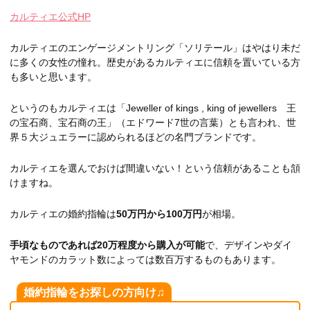
カルティエ公式HP
カルティエのエンゲージメントリング「ソリテール」はやはり未だ
に多くの女性の憧れ。歴史があるカルティエに信頼を置いている方
も多いと思います。
というのもカルティエは「Jeweller of kings , king of jewellers 王
の宝石商、宝石商の王」（エドワード7世の言葉）とも言われ、世
界５大ジュエラーに認められるほどの名門ブランドです。
カルティエを選んでおけば間違いない！という信頼があることも頷
けますね。
カルティエの婚約指輪は
50万円から100万円
が相場。
手頃なものであれば20万程度から購入が可能
で、デザインやダイ
ヤモンドのカラット数によっては数百万するものもあります。
婚約指輪をお探しの方向け♫