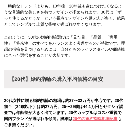
一時的なトレンドよりも、10年後・20年後も身につけたくなるよ
うな普遍的な美しさを持つデザインが求められます。30代は「ず
っと使えるかどうか」という視点でデザインを選ぶ人が多く、結果
としてシンプルで上質な指輪が選ばれやすくなります。
このように、30代の婚約指輪選びは「見た目」「品質」「実用
性」「将来性」のすべてをバランスよく考慮するのが特徴です。理
想の指輪を見つけるためには、自分たちのライフスタイルや価値観
に合った選択をすることが大切です。
【20代】婚約指輪の購入平均価格の目安
20代女性に贈る婚約指輪の相場は約27〜32万円が中心です。20代
前半（24歳以下）は約27万円、25〜29歳は44.1万円とゼクシィ調
査では年齢差が大きく出ています。20代カップルはコスパ重視で
国内ブランドが選ばれる傾向。詳細は
20代の婚約指輪相場記事
も
ご参照ください。