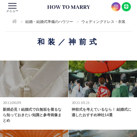
メニュー
>
>
結婚・結婚式準備のハウツー
ウェディングドレス・衣装
和装／神前式
2022.06.09
2021.10.21
新婦必見！結婚式で白無垢を着るな
神前式を考えているなら！ 結婚式に
ら知っておきたい知識と参考画像ま
適したおすすめ神社14選
とめ