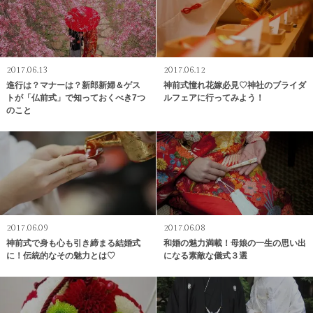
2017.06.13
2017.06.12
進行は？マナーは？新郎新婦＆ゲス
神前式憧れ花嫁必見♡神社のブライダ
トが「仏前式」で知っておくべき7つ
ルフェアに行ってみよう！
のこと
2017.06.09
2017.06.08
神前式で身も心も引き締まる結婚式
和婚の魅力満載！母娘の一生の思い出
に！伝統的なその魅力とは♡
になる素敵な儀式３選