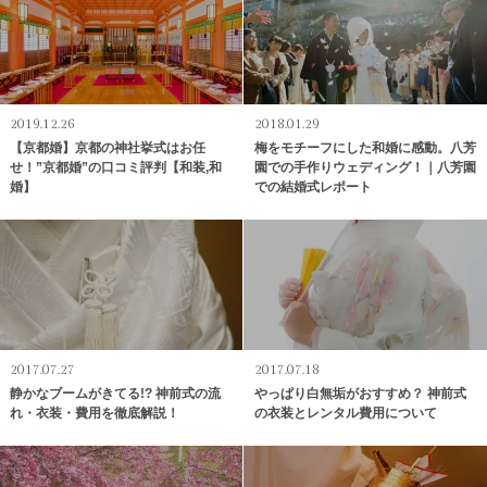
2019.12.26
2018.01.29
【京都婚】京都の神社挙式はお任
梅をモチーフにした和婚に感動。八芳
せ！”京都婚”の口コミ評判【和装,和
園での手作りウェディング！｜八芳園
婚】
での結婚式レポート
2017.07.27
2017.07.18
静かなブームがきてる!? 神前式の流
やっぱり白無垢がおすすめ？ 神前式
れ・衣装・費用を徹底解説！
の衣装とレンタル費用について