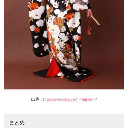
出典：
http://www.oogiya-himeji.com/
まとめ