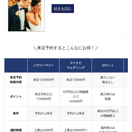
続きを読む
＼来店予約するとこんなにお得！／
マイナビ
ハウツーマリー
ゼクシィ
ウェディング
来店予約
購入しない
来店で10000円
来店で3000円
特典内容
場合なし
5万円以上の指輪購
来店予約だけ
購入時のみ
ポイント
入で
で10000円
特典
+10000円
税込10万円以上
条件
予約の上来店
予約の上来店
の指輪購入
成約時のみ
成約特典
上乗せ1000円
上乗せ10000円〜
結