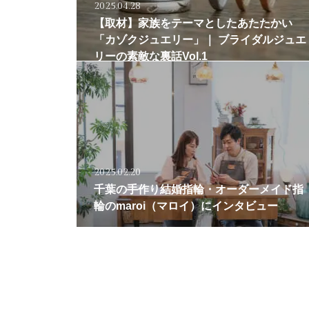
2025.04.28
【取材】家族をテーマとしたあたたかい
「カゾクジュエリー」｜ ブライダルジュエ
リーの素敵な裏話Vol.1
2025.02.20
千葉の手作り結婚指輪・オーダーメイド指
輪のmaroi（マロイ）にインタビュー