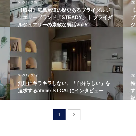
2025.02.26
20
【取材】広島尾道の歴史あるブライダルジ
【
ュエリーブランド「STEADY」｜ ブライダ
ブ
ルジュエリーの素敵な裏話Vol.5
ジ
2025.02.10
20
無理にキラキラしない、「自分らしい」を
特
追求するatelier ST,CATにインタビュー
す
記
1
2