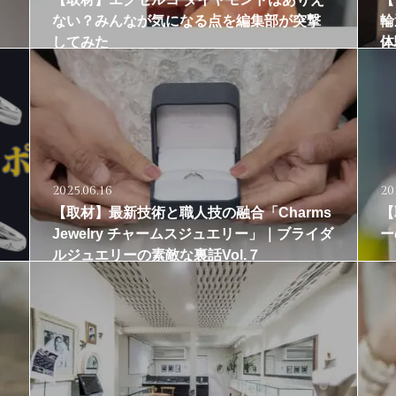
ない？みんなが気になる点を編集部が突撃
輪
してみた
体
2025.06.16
20
【取材】最新技術と職人技の融合「Charms
【
Jewelry チャームスジュエリー」｜ブライダ
ー
ルジュエリーの素敵な裏話Vol.７