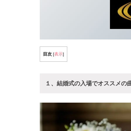
目次
表示
[
]
１、結婚式の入場でオススメの