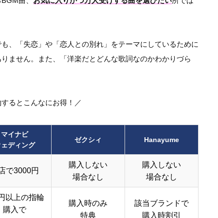
BGM曲、
お気に入りかつ万人受けする曲を選びたい
所では
でも、「失恋」や「恋人との別れ」をテーマにしているために
ありません。また、「洋楽だとどんな歌詞なのかわかりづら
約するとこんなにお得！／
マイナビ
ゼクシィ
Hanayume
ウェディング
購入しない
購入しない
店で3000円
場合なし
場合なし
円以上の指輪
購入時のみ
該当ブランドで
購入で
特典
購入時割引