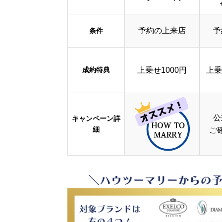
予約の上来店
予
条件
成約特典
上乗せ1000円
上乗
公
キャンペーン詳
細
ご