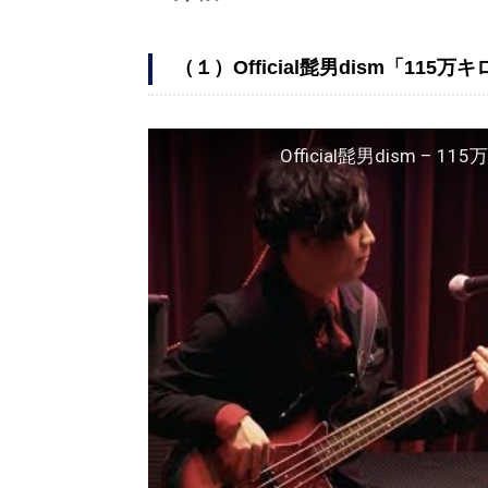
（１）Official髭男dism「115
Official髭男dism – 11