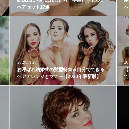
結婚式にお呼ばれしたら！手順付きセルフ
髪
ヘアセット17選
ヘ
2020.11.26
20
お呼ばれ結婚式の髪型特集＆自分でできる
【
ヘアアレンジとマナー【2020年最新版】
で