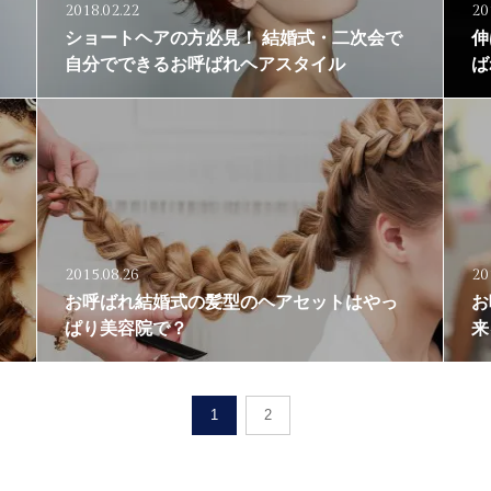
2018.02.22
20
ショートヘアの方必見！ 結婚式・二次会で
伸
自分でできるお呼ばれヘアスタイル
ば
2015.08.26
20
お呼ばれ結婚式の髪型のヘアセットはやっ
お
ぱり美容院で？
来
1
2