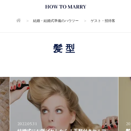
>
>
結婚・結婚式準備のハウツー
ゲスト・招待客
髪型
2022.05.31
20