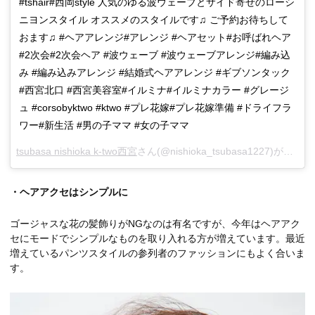
#tshair#西岡style 人気のゆる波ウェーブとサイド寄せのローシ
ニヨンスタイル オススメのスタイルです♫ ご予約お待ちして
おます♫ #ヘアアレンジ#アレンジ #ヘアセット#お呼ばれヘア
#2次会#2次会ヘア #波ウェーブ #波ウェーブアレンジ#編み込
み #編み込みアレンジ #結婚式ヘアアレンジ #ギブソンタック
#西宮北口 #西宮美容室#イルミナ#イルミナカラー #グレージ
ュ #corsobyktwo #ktwo #プレ花嫁#プレ花嫁準備 #ドライフラ
ワー#新生活 #男の子ママ #女の子ママ
tsubasa nishioka k-two西宮
さん(@nishioka_tsubasa1227)がシェアした投稿 –
・ヘアアクセはシンプルに
ゴージャスな花の髪飾りがNGなのは有名ですが、今年はヘアアク
セにモードでシンプルなものを取り入れる方が増えています。最近
増えているパンツスタイルの参列者のファッションにもよく合いま
す。