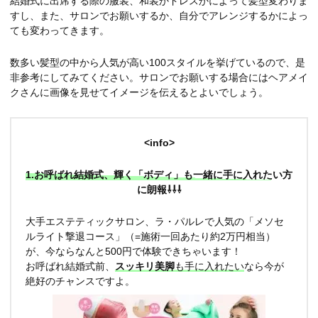
結婚式に出席する際の服装、和装かドレスかによって髪型変わりま
すし、また、サロンでお願いするか、自分でアレンジするかによっ
ても変わってきます。
数多い髪型の中から人気が高い100スタイルを挙げているので、是
非参考にしてみてください。サロンでお願いする場合にはヘアメイ
クさんに画像を見せてイメージを伝えるとよいでしょう。
<info>
1.お呼ばれ結婚式、輝く「ボディ」も一緒に手に入れたい方
に朗報⇩⇩⇩
大手エステティックサロン、ラ・パルレで人気の「メソセ
ルライト撃退コース」（=施術一回あたり約2万円相当）
が、今ならなんと
500円
で体験できちゃいます！
お呼ばれ結婚式前、
スッキリ美脚
も手に入れたい
なら今が
絶好のチャンスですよ。