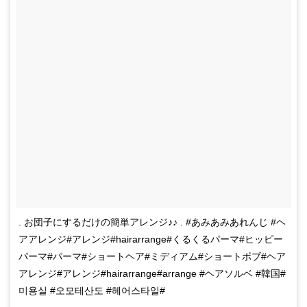
. お団子にするだけの簡単アレンジ♪♪ . #あみあみあれんじ #ヘ
アアレンジ#アレンジ#hairarrange#くるくるパーマ#ヒッピー
パーマ#パーマ#ショートヘア#ミディアム#ショートボブ#ヘア
アレンジ#アレンジ#hairarrange#arrange #ヘアソルベ #韓国#
미용실 #오모테산도 #헤어스타일#