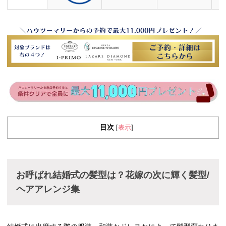
目次
表示
[
]
お呼ばれ結婚式の髪型は？花嫁の次に輝く髪型/
ヘアアレンジ集