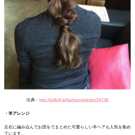
出典：
http://trilltrill.jp/fashion/articles/34738
・羊アレンジ
左右に編み込んでお団をでまとめた可愛らしい羊ヘアも人気を集め
ています。