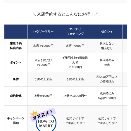
＼来店予約するとこんなにお得！／
マイナビ
ハウツーマリー
ゼクシィ
ウェディング
来店予約
購入しない
来店で10000円
来店で3000円
特典内容
場合なし
5万円以上の指輪購
来店予約だけ
購入時のみ
ポイント
入で
で10000円
特典
+10000円
税込10万円以上
条件
予約の上来店
予約の上来店
の指輪購入
成約時のみ
成約特典
上乗せ1000円
上乗せ10000円〜
結
特典20000円
キャンペーン
公式サイトで
公式サイトで
詳細
ご確認ください
ご確認ください