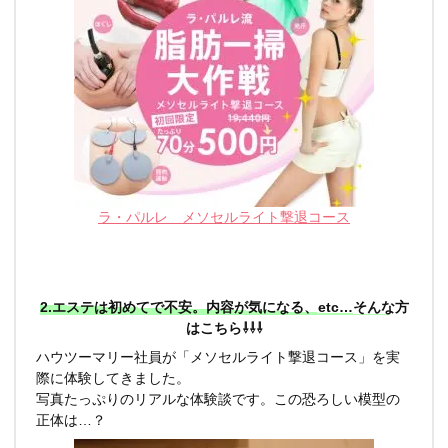
ラ・パルレ メソセルライト撃退コース
2.エステは初めてで不安。内容が気になる、etc…そんな方
はこちら⇩⇩⇩
ハウツーマリー社員
が「メソセルライト撃退コース」を実
際に
体験
してきました。
写真たっぷりのリアルな体験談です。この恐ろしい模型の
正体は…？