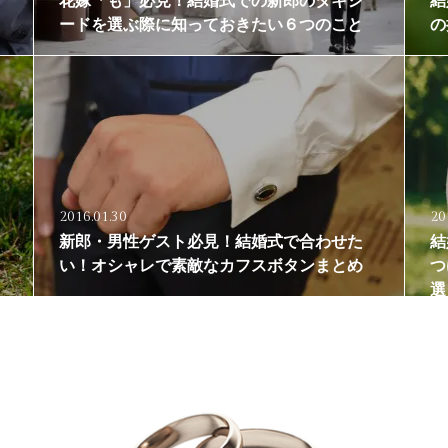
花嫁「も」必見！結婚式での新郎のタキシ
結
ードを選ぶ際に知っておきたい６つのこと
の
2016.01.30
20
新郎・男性ゲスト必見！結婚式で合わせた
結
い！オシャレで素敵なカフスボタンまとめ
つ
選