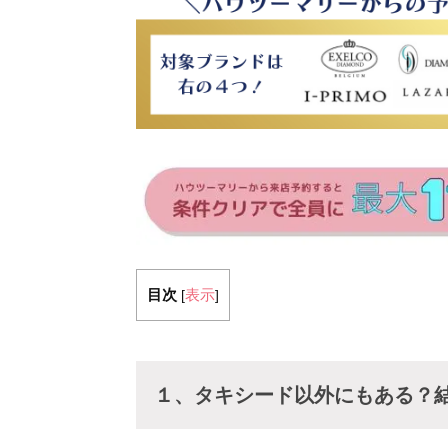
目次
表示
[
]
１、タキシード以外にもある？