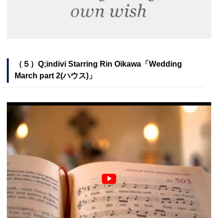
（５）Q;indivi Starring Rin Oikawa「Wedding
March part 2(ハウス)」