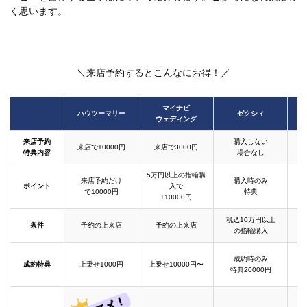
く思います。
＼来店予約するとこんなにお得！／
マイナビ
ハウツーマリー
ゼクシィ
ウェディング
来店予約
購入しない
来店で10000円
来店で3000円
特典内容
場合なし
5万円以上の指輪購
来店予約だけ
購入時のみ
ポイント
入で
で10000円
特典
+10000円
税込10万円以上
条件
予約の上来店
予約の上来店
の指輪購入
成約時のみ
成約特典
上乗せ1000円
上乗せ10000円〜
結
特典20000円