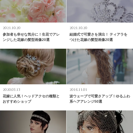
2021.10.20
2021.10.20
参加者も幸せな気分に！生花でアレ
結婚式で可愛さを演出！ ティアラを
ンジした花嫁の髪型画像20選
つけた花嫁の髪型画像20選
2020.03.13
2016.11.01
花嫁に人気！ヘッドアクセの種類と
波ウェーブで可愛さアップ！ゆるふわ
おすすめショップ
系ヘアアレンジ50選