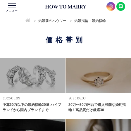
メニュー
>
>
結婚前のハウツー
結婚指輪・婚約指輪
価格帯別
2026.06.09
2026.06.03
予算60万以下の婚約指輪20選!ハイブ
20万〜30万円台で購入可能な婚約指
ランドから国内ブランドまで
輪！高品質だけ厳選30