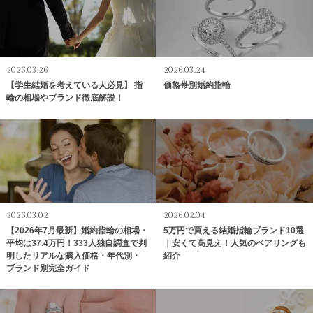
2026.03.26
2026.03.24
【学生結婚を考えている人必見】 指
価格帯別婚約指輪
輪の相場やブランド徹底解説！
2026.03.02
2026.02.04
【2026年7月最新】婚約指輪の相場・
5万円で買える結婚指輪ブランド10選
平均は37.4万円！333人独自調査で判
｜安くて高見え！人気のペアリングも
明したリアルな購入価格・年代別・
紹介
ブランド別完全ガイド