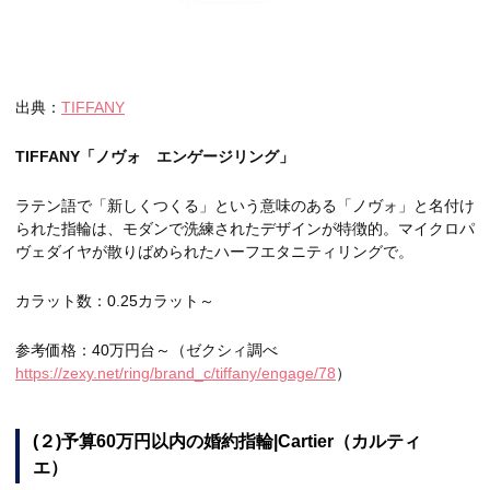
出典：
TIFFANY
TIFFANY「ノヴォ エンゲージリング」
ラテン語で「新しくつくる」という意味のある「ノヴォ」と名付け
られた指輪は、モダンで洗練されたデザインが特徴的。マイクロパ
ヴェダイヤが散りばめられたハーフエタニティリングで。
カラット数：0.25カラット～
参考価格：40万円台～（ゼクシィ調べ
https://zexy.net/ring/brand_c/tiffany/engage/78
）
(２)予算60万円以内の婚約指輪|Cartier（カルティ
エ）