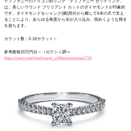
ティファニーのアイコン的リング「ティファニー セッティング」
は、美しいラウンド ブリリアント カットのダイヤモンドが印象的
です。ダイヤモンドをシャンク(腕)部分から離して6本の爪で支え
ることにより、あらゆる角度から光が入り込み、煌めくような輝き
を放ちます。
カラット数：0.18カラット～
参考価格20万円台～（ゼクシィ調べ
https://zexy.net/ring/brand_c/tiffany/engage/73
）