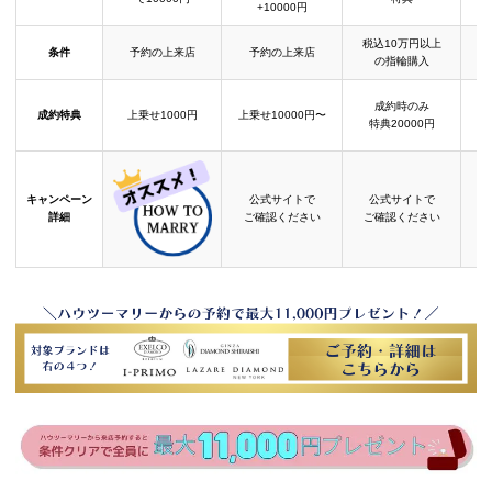
+10000円
税込10万円以上
条件
予約の上来店
予約の上来店
の指輪購入
成約時のみ
成約特典
上乗せ1000円
上乗せ10000円〜
結
特典20000円
キャンペーン
公式サイトで
公式サイトで
詳細
ご確認ください
ご確認ください