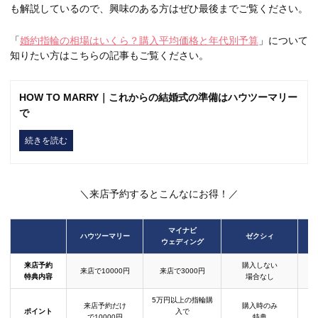
も解説しているので、興味のある方はぜひ最後までご覧ください。
「
婚約指輪の相場はいくら？購入平均価格と年代別予算
」について
知りたい方はこちらの記事もご覧ください。
HOW TO MARRY｜これからの結婚式の準備はハウツーマリー
で
続きを読む
＼来店予約するとこんなにお得！／
マイナビ
ハウツーマリー
ゼクシィ
ウェディング
来店予約
購入しない
来店で10000円
来店で3000円
特典内容
場合なし
5万円以上の指輪購
来店予約だけ
購入時のみ
ポイント
入で
で10000円
特典