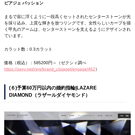
ピアジェ パッション
まるで宙に浮くように一段高くセットされたセンターストーンが光
を採り込み、上質な輝きを放つリングです。女性らしいカーブを描
く甲丸のアームは、センターストーンを支えるようにデザインされ
ています。
カラット数：0.3カラット
価格（税込）：585200円～（ゼクシィ調べ
https://zexy.net/ring/brand_c/piaget/engage/462
）
(６)予算60万円以内の婚約指輪|LAZARE
DIAMOND（ラザールダイヤモンド）