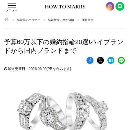
メニュー
>
>
>
結婚前のハウツー
結婚指輪・婚約指輪
価格帯別
予算60万以下の婚約指輪20選!ハイブラン
ドから国内ブランドまで
最終更新日：2026.06.09
[PRを含みます]