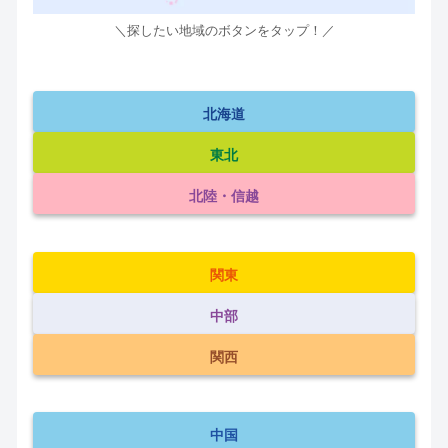
＼探したい地域のボタンをタップ！／
北海道
東北
北陸・信越
関東
中部
関西
中国