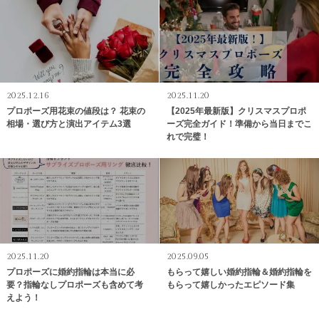
2025.12.16
2025.11.20
プロポーズ用花束の値段は？ 花束の
【2025年最新版】クリスマスプロポ
相場・選び方と演出アイテム3選
ーズ完全ガイド！準備から当日までこ
れで完璧！
2025.11.20
2025.09.05
プロポーズに婚約指輪は本当に必
もらって嬉しい婚約指輪＆婚約指輪を
要？指輪なしプロポーズも含めて考
もらって嬉しかったエピソード集
えよう！