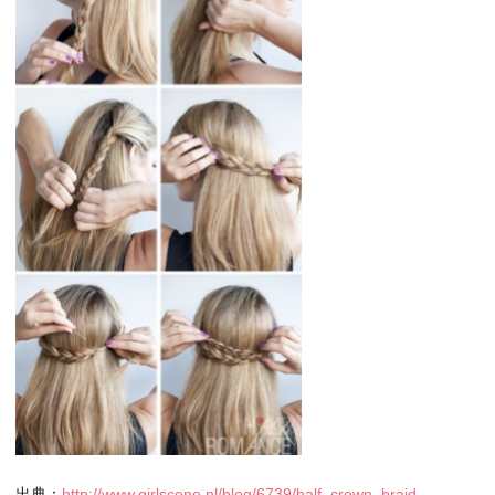
出典：
http://www.girlscene.nl/blog/6739/half_crown_braid