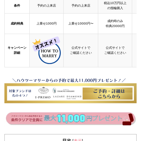
税込10万円以上
条件
予約の上来店
予約の上来店
の指輪購入
成約時のみ
成約特典
上乗せ1000円
上乗せ10000円〜
結
特典20000円
キャンペーン
公式サイトで
公式サイトで
詳細
ご確認ください
ご確認ください
目次
表示