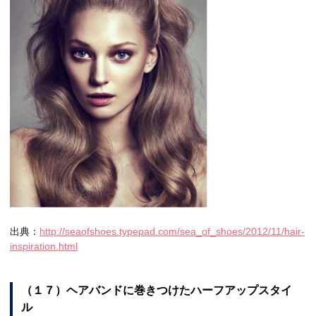
出典：
http://seaofshoes.typepad.com/sea_of_shoes/2012/11/hair-
inspiration.html
（１７）ヘアバンドに巻きつけたハーフアップスタイ
ル