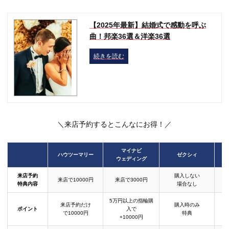
【2025年最新】結婚式で感動を呼ぶ
曲！邦楽36選＆洋楽36選
続きを読む
＼来店予約するとこんなにお得！／
マイナビ
ハウツーマリー
ゼクシィ
ウェディング
来店予約
購入しない
来店で10000円
来店で3000円
特典内容
場合なし
5万円以上の指輪購
来店予約だけ
購入時のみ
ポイント
入で
で10000円
特典
+10000円