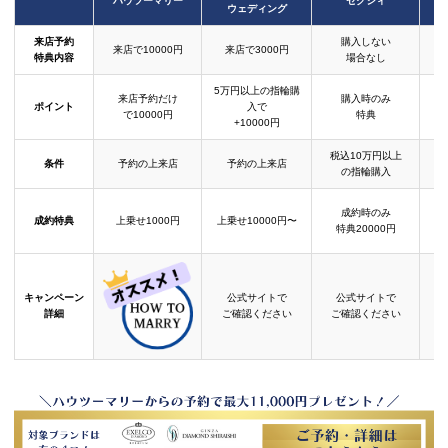
ハウツーマリー
ゼクシィ
ウェディング
来店予約
購入しない
来店で10000円
来店で3000円
特典内容
場合なし
5万円以上の指輪購
来店予約だけ
購入時のみ
ポイント
入で
で10000円
特典
+10000円
税込10万円以上
条件
予約の上来店
予約の上来店
の指輪購入
成約時のみ
成約特典
上乗せ1000円
上乗せ10000円〜
結
特典20000円
キャンペーン
公式サイトで
公式サイトで
詳細
ご確認ください
ご確認ください