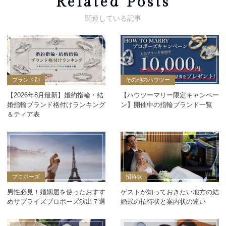
Related Posts
ブランド別
その他のハウツー
【2026年8月最新】婚約指輪・結
【ハウツーマリー限定キャンペー
婚指輪ブランド格付けランキング
ン】開催中の指輪ブランド一覧
＆ティア表
プロポーズ
招待状
男性必見！婚姻届を使ったおすす
ゲストが知っておきたい地方の結
めサプライズプロポーズ演出７選
婚式の招待状と案内状の違い