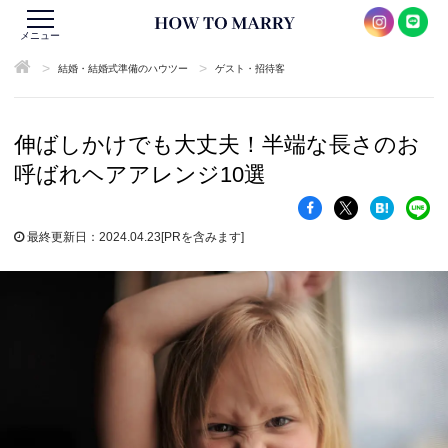
メニュー
>
>
結婚・結婚式準備のハウツー
ゲスト・招待客
伸ばしかけでも大丈夫！半端な長さのお
呼ばれヘアアレンジ10選
最終更新日：2024.04.23
[PRを含みます]