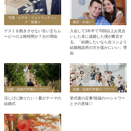
写真・ビデオ・フォトウェディン
グ・前撮り
婚活・出会い
ゲストを飽きさせない生い立ちム
入会して1年半で70回以上お見合
ービーの上映時間が７分の理由
いした末に成婚した僕が断言す
る。「結婚したいなら合コンより
結婚相談所の方が遥かにいい」理
由
結婚・結婚式準備のハウツー
結婚・結婚式準備のハウツー
涼しげに飾りたい！夏がテーマの
挙式後の定番!祝福の○○シャワー
結婚式
とその意味♡