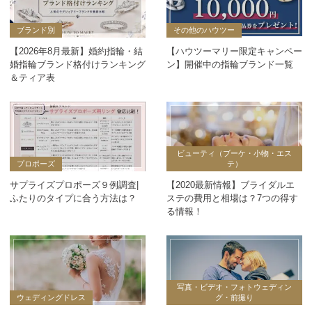
ブランド別
その他のハウツー
【2026年8月最新】婚約指輪・結
【ハウツーマリー限定キャンペー
婚指輪ブランド格付けランキング
ン】開催中の指輪ブランド一覧
＆ティア表
ビューティ（ブーケ・小物・エス
プロポーズ
テ）
サプライズプロポーズ９例調査|
【2020最新情報】ブライダルエ
ふたりのタイプに合う方法は？
ステの費用と相場は？7つの得す
る情報！
写真・ビデオ・フォトウェディン
ウェディングドレス
グ・前撮り