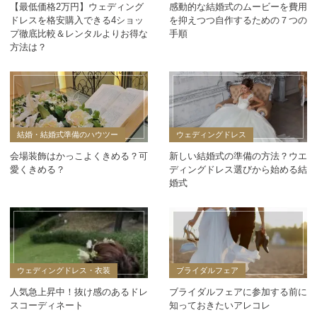
【最低価格2万円】ウェディング
感動的な結婚式のムービーを費用
ドレスを格安購入できる4ショッ
を抑えつつ自作するための７つの
プ徹底比較＆レンタルよりお得な
手順
方法は？
結婚・結婚式準備のハウツー
ウェディングドレス
会場装飾はかっこよくきめる？可
新しい結婚式の準備の方法？ウエ
愛くきめる？
ディングドレス選びから始める結
婚式
ウェディングドレス・衣装
ブライダルフェア
人気急上昇中！抜け感のあるドレ
ブライダルフェアに参加する前に
スコーディネート
知っておきたいアレコレ