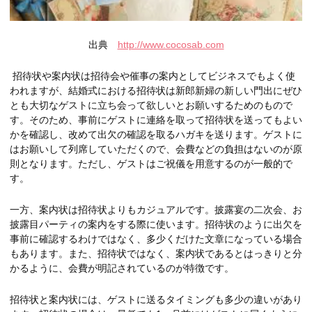
出典
http://www.cocosab.com
招待状や案内状は招待会や催事の案内としてビジネスでもよく使
われますが、結婚式における招待状は新郎新婦の新しい門出にぜひ
とも大切なゲストに立ち会って欲しいとお願いするためのもので
す。そのため、事前にゲストに連絡を取って招待状を送ってもよい
かを確認し、改めて出欠の確認を取るハガキを送ります。ゲストに
はお願いして列席していただくので、会費などの負担はないのが原
則となります。ただし、ゲストはご祝儀を用意するのが一般的で
す。
一方、案内状は招待状よりもカジュアルです。披露宴の二次会、お
披露目パーティの案内をする際に使います。招待状のように出欠を
事前に確認するわけではなく、多少くだけた文章になっている場合
もあります。また、招待状ではなく、案内状であるとはっきりと分
かるように、会費が明記されているのが特徴です。
招待状と案内状には、ゲストに送るタイミングも多少の違いがあり