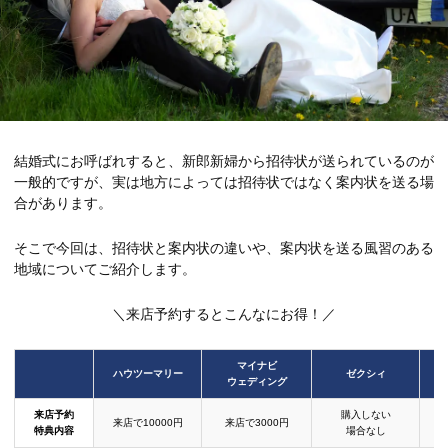
結婚式にお呼ばれすると、新郎新婦から招待状が送られているのが
一般的ですが、実は地方によっては招待状ではなく案内状を送る場
合があります。
そこで今回は、招待状と案内状の違いや、案内状を送る風習のある
地域についてご紹介します。
＼来店予約するとこんなにお得！／
マイナビ
ハウツーマリー
ゼクシィ
ウェディング
来店予約
購入しない
来店で10000円
来店で3000円
特典内容
場合なし