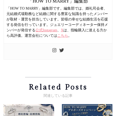
「HOW TO MARRY」編集部
「HOW TO MARRY」編集部です。編集部では、婚礼司会者、
元結婚式場勤務など結婚に関する豊富な知識を持ったメンバー
が取材・運営を担当しています。皆様の幸せな結婚生活を応援
する発信を行っています。ジュエリーコーディネーター保持メ
ンバーが発信する
公式Instagram
、
X
は、指輪購入に迷える方か
ら高評価。運営会社については
こちら
。
Related Posts