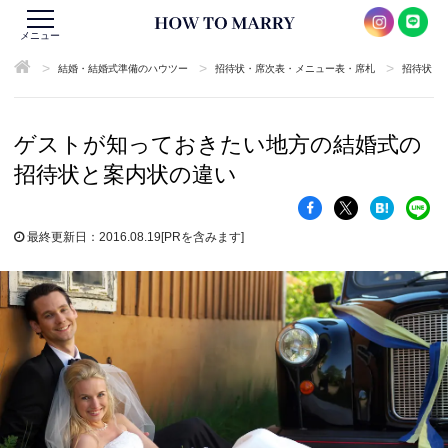
メニュー
>
>
>
結婚・結婚式準備のハウツー
招待状・席次表・メニュー表・席札
招待状
ゲストが知っておきたい地方の結婚式の
招待状と案内状の違い
最終更新日：2016.08.19
[PRを含みます]