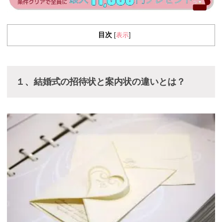
目次
表示
[
]
１、結婚式の招待状と案内状の違いとは？