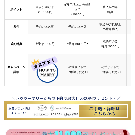
5万円以上の指輪購
来店予約だけ
購入時のみ
ポイント
入で
で10000円
特典
+10000円
税込10万円以上
条件
予約の上来店
予約の上来店
の指輪購入
成約時のみ
成約特典
上乗せ1000円
上乗せ10000円〜
結
特典20000円
キャンペーン
公式サイトで
公式サイトで
詳細
ご確認ください
ご確認ください