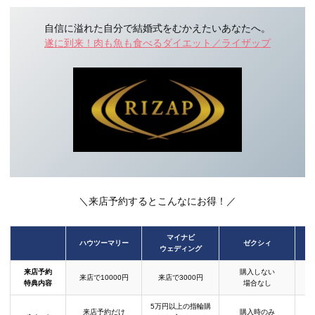
自信に溢れた自分で結婚式をむかえたいあなたへ。
遂に到来！肉も魚も食べるダイエット／ライザップ
＼来店予約するとこんなにお得！／
マイナビ
ハウツーマリー
ゼクシィ
ウェディング
来店予約
購入しない
来店で10000円
来店で3000円
特典内容
場合なし
5万円以上の指輪購
来店予約だけ
購入時のみ