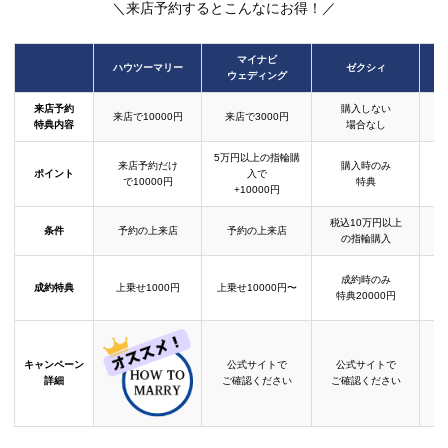
＼来店予約するとこんなにお得！／
マイナビ
ハウツーマリー
ゼクシィ
ウェディング
来店予約
購入しない
来店で10000円
来店で3000円
特典内容
場合なし
5万円以上の指輪購
来店予約だけ
購入時のみ
ポイント
入で
で10000円
特典
+10000円
税込10万円以上
条件
予約の上来店
予約の上来店
の指輪購入
成約時のみ
成約特典
上乗せ1000円
上乗せ10000円〜
結
特典20000円
キャンペーン
公式サイトで
公式サイトで
詳細
ご確認ください
ご確認ください