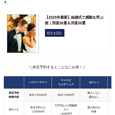
す。
【2025年最新】結婚式で感動を呼ぶ
曲！邦楽36選＆洋楽36選
続きを読む
＼来店予約するとこんなにお得！／
マイナビ
ハウツーマリー
ゼクシィ
ウェディング
来店予約
購入しない
来店で10000円
来店で3000円
特典内容
場合なし
5万円以上の指輪購
来店予約だけ
購入時のみ
ポイント
入で
で10000円
特典
+10000円