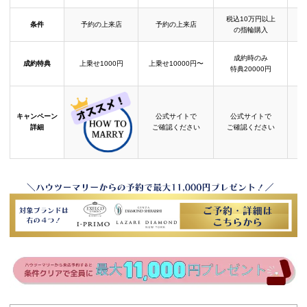
税込10万円以上
条件
予約の上来店
予約の上来店
の指輪購入
成約時のみ
成約特典
上乗せ1000円
上乗せ10000円〜
結
特典20000円
キャンペーン
公式サイトで
公式サイトで
詳細
ご確認ください
ご確認ください