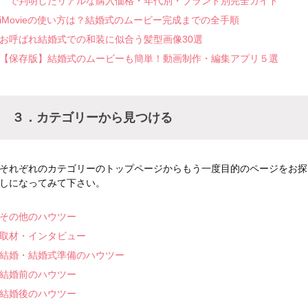
で判明したリアルな購入価格・年代別・ブランド別完全ガイド
iMovieの使い方は？結婚式のムービー完成までの全手順
お呼ばれ結婚式での和装に似合う髪型画像30選
【保存版】結婚式のムービーも簡単！動画制作・編集アプリ５選
３．カテゴリーから見つける
それぞれのカテゴリーのトップページからもう一度目的のページをお探
しになってみて下さい。
その他のハウツー
取材・インタビュー
結婚・結婚式準備のハウツー
結婚前のハウツー
結婚後のハウツー