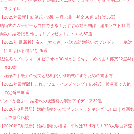
ショートヘアの方必見！ 結婚式・二次会で自分でできるお呼ばれヘア
スタイル
【2025年最新】結婚式で感動を呼ぶ曲！邦楽36選＆洋楽36選
結婚式のムービーも自作できる！おすすめ動画制作・編集ソフト11選
両親の結婚記念日にも！プレゼントおすすめ37選
【2022年 最新版】友人（女友達）へ送る結婚祝いのプレゼント、絶対
に喜ばれる贈り物 25選
結婚式のプロフィールビデオのBGMとしておすすめの曲！邦楽32選&洋
楽13選
「花嫁の手紙」の例文と感動的な結婚式にするための書き方
【2022年最新版】これぞウェディングソング！結婚式・披露宴で人気
の定番曲60選
ゲストが喜ぶ！ 結婚式の披露宴の演出アイディア32選
【2026年8月最新】婚約指輪の人気ブランドランキングTOP10｜着画あ
りで徹底比較
【2026年7月最新】婚約指輪の相場・平均は37.4万円！333人独自調査