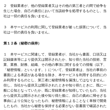
２ 登録業者が、他の登録業者又はその他の第三者との間で紛争を
生じた場合、自己の責任において当該紛争を処理するものとし、当
社は一切の責任を負いません。
３ 本サービスの利用に関して登録業者が被った損害について、当
社は一切の責任を負いません。
第１２条（秘密の保持）
１ 本サービスに関連して、登録業者が、当社から書面、口頭又は
記録媒体等により提供又は開示されたか、知り得た当社の技術、営
業、業務、財務、組織、その他の事項に関する全ての情報（以下、
「秘密情報」といいます。）について、登録業者は、当社の事前の
書面による承諾がある場合を除き、本サービスを利用する目的にの
み利用するものとし、第三者に秘密情報を漏洩してはなりません。
但し、当社から提供又は開示されたときや知り得たときに、既に一
般に公知となっていたか、既に登録業者が知得していたもの、当社
から提供又は開示された後や知り得た後に、自己の責めに帰せざる
事由により公知となったもの、秘密情報によることなく単独で開発
したもの、当社から秘密を保持する必要がない旨書面で確認された