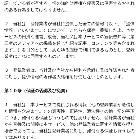
諾している者が有する一切の知的財産権を侵害又は侵害するおそれ
のある行為をしてはなりません。
２ 当社は、登録業者が当社に提供した全ての情報（以下、「提供
情報」といいます。）について、これらを保存・蓄積した上、本サ
ービスの円滑な運営、改善、当社又は本サービスの宣伝告知等（第
三者のメディアへの掲載を通じた紹介記事・コンテンツ等も含まれ
ます。）を目的として、あらゆる態様で利用できるものとし、登録
業者はこれに同意するものとします。
３ 登録業者は、当社及び当社から権利を承継し又は許諾された者
に対し、提供情報の著作者人格権を行使しないものとします。
第１０条（保証の否認及び免責）
１ 当社は、本サービスで提供される情報（他の登録業者が送信し
た情報を含みます。）の真実性、正確性、適法性その他一切の事項
につき、如何なる保証も行うものではありません。登録業者が当社
から直接又は間接に本サービス、他の登録業者に関する情報を得た
場合であっても、当社は登録業者に対し、如何なる保証も行うもの
ではありません。