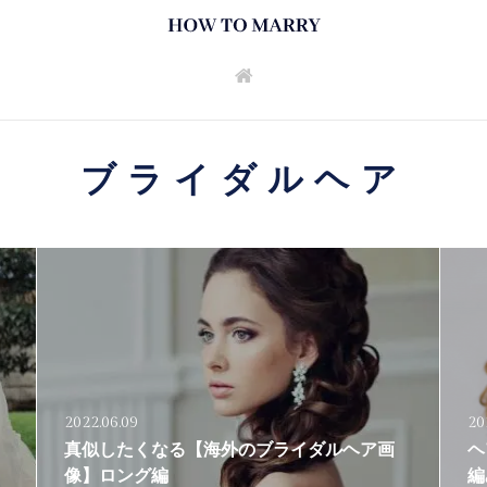
ブライダルヘア
2022.06.09
20
真似したくなる【海外のブライダルヘア画
ヘ
像】ロング編
編