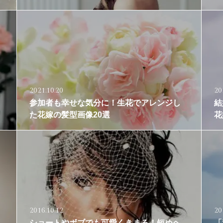
2021.10.20
20
参加者も幸せな気分に！生花でアレンジし
結
た花嫁の髪型画像20選
花
2016.10.12
20
ショートやボブでも可愛くきまる！短めヘ
「