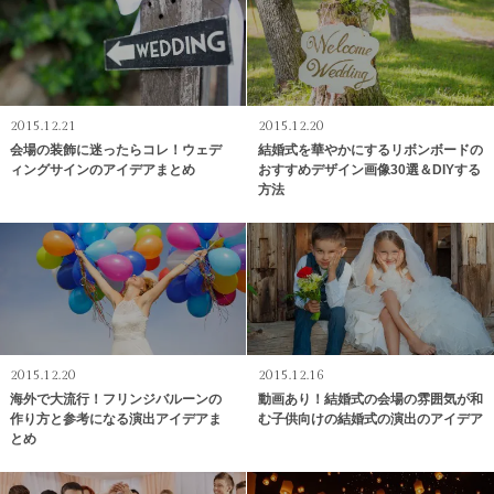
2015.12.21
2015.12.20
会場の装飾に迷ったらコレ！ウェデ
結婚式を華やかにするリボンボードの
ィングサインのアイデアまとめ
おすすめデザイン画像30選＆DIYする
方法
2015.12.20
2015.12.16
海外で大流行！フリンジバルーンの
動画あり！結婚式の会場の雰囲気が和
作り方と参考になる演出アイデアま
む子供向けの結婚式の演出のアイデア
とめ