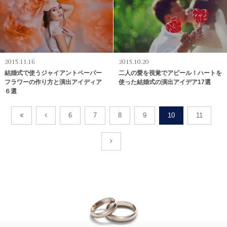
2015.11.16
2015.10.20
結婚式で使うジャイアントペーパー
二人の愛を視覚でアピール！ハートを
フラワーの作り方と演出アイディア
使った結婚式の演出アイデア17選
６選
6
7
8
9
10
11