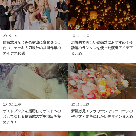
2015.12.11
2015.12.10
結婚式おなじみの演出に変化をつけ
幻想的で美しい結婚式におすすめ！今
たい！ケーキ入刀以外の共同作業の
話題のランタンを使った演出アイデア
アイデア10選
まとめ
2015.12.09
2015.11.23
ゲストブックを活用してゲストへの
新婦必見！フラワーシャワーコーンの
おもてなし＆結婚式のプチ演出を極
作り方と参考にしたいデザインまとめ
めよう！