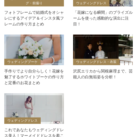
グ・前撮り
ウェディングドレス
フォトフレームで結婚式をオシャ
「花嫁になる瞬間」のブライズル
レにするアイデア＆インスタ風フ
ームを使った感動的な演出に注
レームの作り方まとめ
目！
ウェディングブーケ
ウェディングドレス・衣装
手作りでより自分らしく！花嫁を
沢尻エリカから関根麻理まで、芸
魅了するホワイトブーケの作り方
能人の白無垢姿を分析！
と定番のお花まとめ
ウェディングドレス
これであなたもウェディングドレ
ス美人！マーメイドドレスを着こ