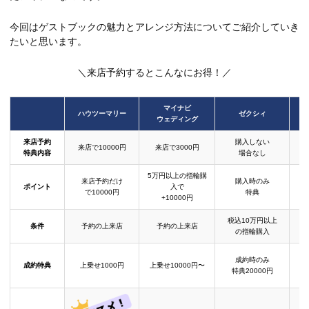
今回はゲストブックの魅力とアレンジ方法についてご紹介していき
たいと思います。
＼来店予約するとこんなにお得！／
マイナビ
ハウツーマリー
ゼクシィ
ウェディング
来店予約
購入しない
来店で10000円
来店で3000円
特典内容
場合なし
5万円以上の指輪購
来店予約だけ
購入時のみ
ポイント
入で
で10000円
特典
+10000円
税込10万円以上
条件
予約の上来店
予約の上来店
の指輪購入
成約時のみ
成約特典
上乗せ1000円
上乗せ10000円〜
結
特典20000円