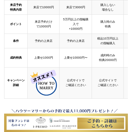
来店予約
購入しない
来店で10000円
来店で3000円
特典内容
場合なし
5万円以上の指輪購
来店予約だけ
購入時のみ
ポイント
入で
で10000円
特典
+10000円
税込10万円以上
条件
予約の上来店
予約の上来店
の指輪購入
成約時のみ
成約特典
上乗せ1000円
上乗せ10000円〜
結
特典20000円
キャンペーン
公式サイトで
公式サイトで
詳細
ご確認ください
ご確認ください