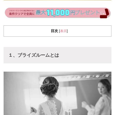
目次
表示
[
]
１、ブライズルームとは