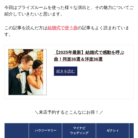
今回はブライズルームを使った様々な演出と、その魅力についてご
紹介していきたいと思います。
この記事を読んだ方は
結婚式で使う曲
の記事もよく読まれていま
す。
【2025年最新】結婚式で感動を呼ぶ
曲！邦楽36選＆洋楽36選
続きを読む
＼来店予約するとこんなにお得！／
マイナビ
ハウツーマリー
ゼクシィ
ウェディング