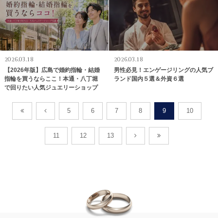
2026.03.18
2026.03.18
【2026年版】広島で婚約指輪・結婚
男性必見！エンゲージリングの人気ブ
指輪を買うならここ！本通・八丁堀
ランド国内５選＆外資６選
で回りたい人気ジュエリーショップ
5
6
7
8
9
10
11
12
13