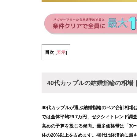
目次
表示
[
]
40代カップルの結婚指輪の相場｜
40代カップルが選ぶ結婚指輪のペア合計相場は
では全体平均29.7万円、ゼクシィトレンド調査2
高めの予算を投じる傾向。最多価格帯は「30〜
体の20%以上を占めます。40代は経済的に