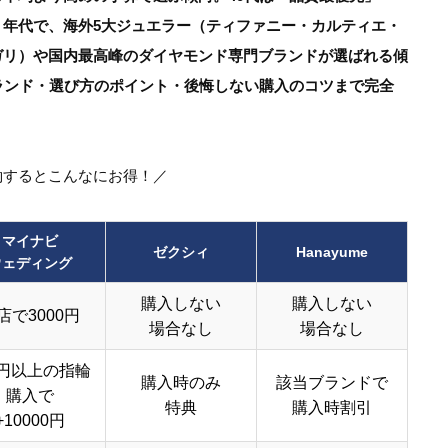
年代で、海外5大ジュエラー（ティファニー・カルティエ・
ガリ）や国内最高峰のダイヤモンド専門ブランドが選ばれる傾
ランド・選び方のポイント・後悔しない購入のコツまで完全
約するとこんなにお得！／
マイナビ
ゼクシィ
Hanayume
ウェディング
購入しない
購入しない
店で3000円
場合なし
場合なし
円以上の指輪
購入時のみ
該当ブランドで
購入で
特典
購入時割引
+10000円