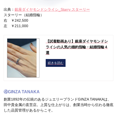
出典：
銀座ダイヤモンドシライシ_Starry スターリー
スターリー（結婚指輪）
右 ￥242,500
左 ￥211,000
【試着動画あり】銀座ダイヤモンドシ
ライシの人気の婚約指輪・結婚指輪４
選
続きを読む
④GINZA TANAKA
創業1892年の伝統のあるジュエリーブランドGINZA TANAKAは、
田中貴金属の直営店。上質な仕上がりは、創業当時から伝わる徹底
した品質管理があるからこそ。