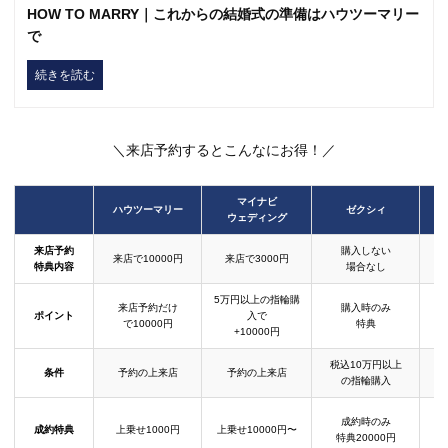
HOW TO MARRY｜これからの結婚式の準備はハウツーマリー
で
続きを読む
＼来店予約するとこんなにお得！／
マイナビ
ハウツーマリー
ゼクシィ
ウェディング
来店予約
購入しない
来店で10000円
来店で3000円
特典内容
場合なし
5万円以上の指輪購
来店予約だけ
購入時のみ
ポイント
入で
で10000円
特典
+10000円
税込10万円以上
条件
予約の上来店
予約の上来店
の指輪購入
成約時のみ
成約特典
上乗せ1000円
上乗せ10000円〜
結
特典20000円