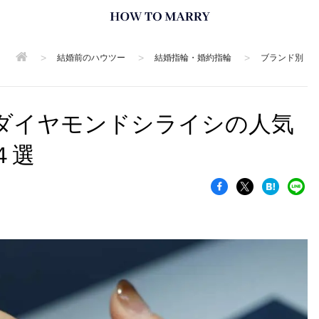
>
>
>
結婚前のハウツー
結婚指輪・婚約指輪
ブランド別
ダイヤモンドシライシの人気
４選