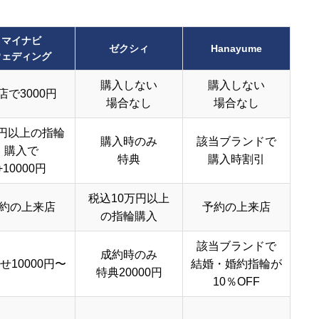
マイナビ
ゼクシィ
Hanayume
ウェディング
購入しない
購入しない
店で3000円
場合なし
場合なし
円以上の指輪
購入時のみ
該当ブランドで
購入で
特典
購入時割引
+10000円
税込10万円以上
約の上来店
予約の上来店
の指輪購入
該当ブランドで
成約時のみ
せ10000円〜
結婚・婚約指輪が
特典20000円
10％OFF