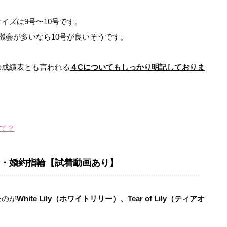
イズは9号〜10号です。
機会が多いなら10号が良いそうです。
の成績表とも言われる
４Cについてもしっかり明記しておりま
。
て？
・婚約指輪【試着動画あり】
たのが
White Lily（ホワイトリリー）、Tear of Lily（ティアオ