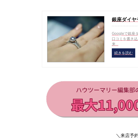
銀座ダイヤ
Googleで
口コミを書き込
来...
続きを読む
＼来店予