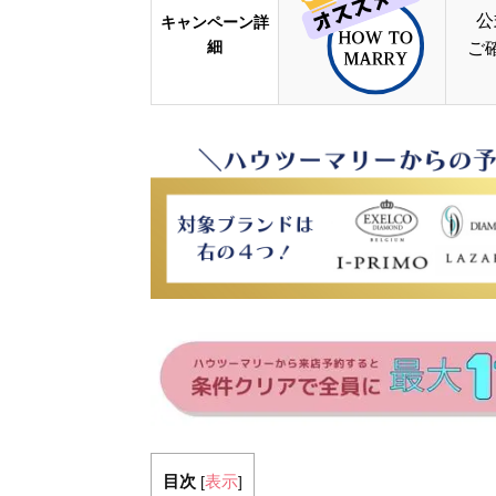
公
キャンペーン詳
細
ご
目次
表示
[
]