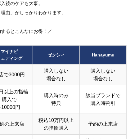
購入後のケアも大事。
る理由」がしっかりわかります。
約するとこんなにお得！／
マイナビ
ゼクシィ
Hanayume
ウェディング
購入しない
購入しない
店で3000円
場合なし
場合なし
円以上の指輪
購入時のみ
該当ブランドで
購入で
特典
購入時割引
+10000円
税込10万円以上
約の上来店
予約の上来店
の指輪購入