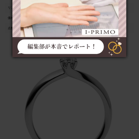
リング地金
950pt
価格
290,000円（税抜）
点数（※）
810点