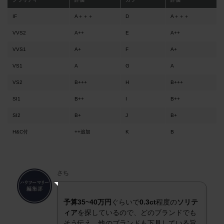
IF
A＋＋＋
D
A＋＋＋
VVS2
A++
E
A++
VVS1
A+
F
A+
VS1
A
G
A
VS2
B+++
H
B+++
SI1
B++
I
B++
SI2
B+
J
B+
H&C付
++追加
K
B
さち
予算35~40万円
ぐらいで
0.3ct
程度の
ソリテ
ィア
を探しているので、どのブランドでも
そう伝え、他のブランドも下見している旨