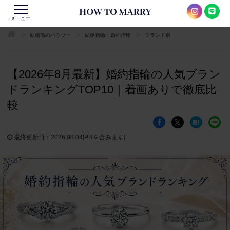
メニュー
>
>
>
結婚前のハウツー
結婚指輪・婚約指輪
ブランド別
【2026年8月最新】婚約指輪の人気ブラン
ドランキングTOP10｜着画ありで徹底比
較
最終更新日：2026.08.04
[PRを含みます]