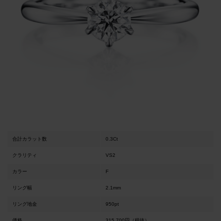
合計カラット数
0.3Ct
クラリティ
VS2
カラー
F
リング幅
2.1mm
リング地金
950pt
価格
315,700円（税抜）