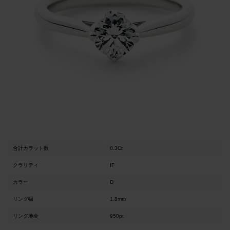
合計カラット数
0.3Ct
クラリティ
IF
カラー
D
リング幅
1.8mm
リング地金
950pt