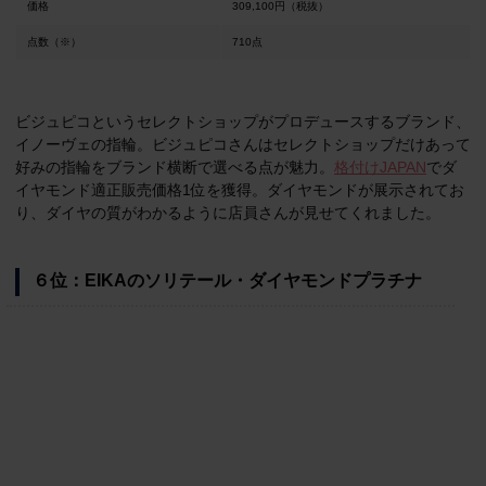
価格
309,100円（税抜）
点数（※）
710点
ビジュピコというセレクトショップがプロデュースするブランド、
イノーヴェの指輪。ビジュピコさんはセレクトショップだけあって
好みの指輪をブランド横断で選べる点が魅力。
格付けJAPAN
でダ
イヤモンド適正販売価格1位を獲得。ダイヤモンドが展示されてお
り、ダイヤの質がわかるように店員さんが見せてくれました。
６位：EIKAのソリテール・ダイヤモンドプラチナ