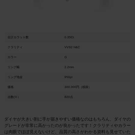
合計カラット数
0.35Ct
クラリティ
VVS2 H&C
カラー
G
リング幅
2.2mm
リング地金
950pt
価格
300,000円（税抜）
点数(※）
820点
ダイヤが大きい割に手が届きやすい価格なのはもちろん、ダイヤの
グレードが非常に高かったのが良かったです！クラリティやカラー
は肉眼でほぼ見えないけど、品質の高さがわかる資料も見せていた