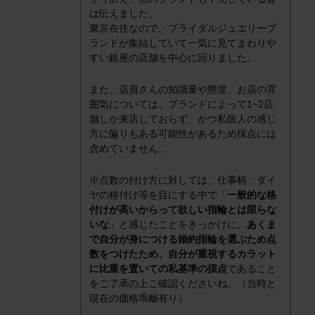
は伝えました。
東京在住なので、ブライダルジュエリーブ
ランドが集結していて一気に見てまわりや
すい銀座の店舗を中心に回りました。
また、店員さんの知識量や態度、お店の雰
囲気については、ブランドによって1~2店
舗しか来店しておらず、かつ私個人の感じ
方に偏りもある可能性があるため採点には
含めていません。
※点数の付け方に対しては、仕事柄、ダイ
ヤの格付け等を目にする中で「
一般的な格
付けが高いからって欲しい指輪とは限らな
いな
」と感じたことをきっかけに、
あくま
で自分が身につける婚約指輪を選ぶため点
数をつけたため、自分が重視するカラット
に比重を置いての私基準の採点
であること
をご了承の上ご確認くださいね。（当時と
現在の価格乖離有り）