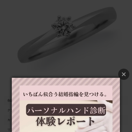
合計カラット数
0.3Ct
クラリティ
VS2 H&C
カラー
D
リング幅
2mm