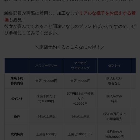
編集部員が実際に着用し、加工なしで
リアルな様子をお伝えする着
画
も必見！
彼女が喜んでくれること間違いなしのブランドばかりですので、ぜ
ひ参考にしてみてください。
＼来店予約するとこんなにお得！／
マイナビ
ハウツーマリー
ゼクシィ
ウェディング
来店予約
購入しない
来店で10000円
来店で3000円
特典内容
場合なし
5万円以上の指輪購
来店予約だけ
購入時のみ
ポイント
入で
で10000円
特典
+10000円
税込10万円以上
条件
予約の上来店
予約の上来店
の指輪購入
成約時のみ
成約特典
上乗せ1000円
上乗せ10000円〜
結
特典20000円