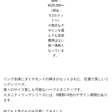
価格：
¥220,000〜
（税込・
0.2カラッ
ト〜）
※贅沢なデ
ザインを選
んでも追加
費用はない
統一価格と
なっていま
す。
リング全体にダイヤモンドの輝きがセットされた、壮麗で美しいリ
ングシリーズ。
後々のサイズ直しも可能なハーフエタニティです。
エタニティリングシリーズには、9種類×3色のデザイン展開があり
ます。
中でも人気のものを試着してみました。