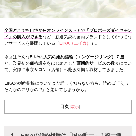
全国どこでも自宅からオンラインストアで「プロポーズダイヤモン
ド」の購入ができる
など、新進気鋭の国内ブランドとしてかつてな
いサービスを展開している
「
EIKA（エイカ）
」
。
今回はそんなEIKAの
人気の婚約指輪（エンゲージリング）７選
と、業界初の価格設定をはじめとした
画期的サービスの数々
につい
て、実際に東京サロン（店舗）へ赴き深掘り取材してきました。
EIKAの婚約指輪についてまだ詳しく知らない方も、読めば「えっ
そんなのアリなの!?」と驚いてしまうかも。
目次
表示
[
]
１、EIKAの婚約指輪は「国内唯一」！統一価