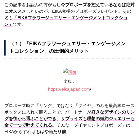
この記事をお読みの方がもし
今プロポーズを控えているならば絶対
にオススメ
したいのが、EIKA究極のプロポーズプレゼント。その
名も
「EIKAフラワージュエリー・エンゲージメントコレクショ
ン」
です。
（１）
「EIKAフラワージュエリー・エンゲージメン
トコレクション」の圧倒的メリット
出典：
https://eikajapan.com
/
プロポーズ時に「リング」ではなく「ダイヤ」のみを最高級ローズ
ボックスに入れて贈ることで、パートナーが
好きなデザインのリン
グを後から選ぶことができ
、
サプライズも理想の婚約ジュエリーも
全て一つで叶えてくれる
。そんな「ダイヤモンドプロポーズ」は、
EIKAからすれば
もはや当たり前
。