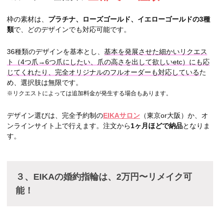
枠の素材は、
プラチナ、ローズゴールド、イエローゴールドの3種
類
で、どのデザインでも対応可能です。
36種類のデザインを基本とし、
基本を発展させた細かいリクエス
ト（4つ爪→6つ爪にしたい、爪の高さを出して欲しいetc）にも応
じてくれたり、完全オリジナルのフルオーダーも対応している
た
め、選択肢は無限です。
※リクエストによっては追加料金が発生する場合もあります。
デザイン選びは、完全予約制の
EIKAサロン
（東京or大阪）か、オ
ンラインサイト上で行えます。注文から
1ヶ月ほどで納品
となりま
す。
３、EIKAの婚約指輪は、2万円〜リメイク可
能！