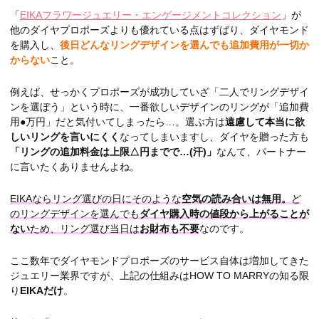
「
EIKAフラワージュエリー・エンゲージメントコレクション
」が
他のダイヤプロポーズよりも優れている点はずばり、ダイヤモンド
を購入し、
後日どんなリングデザインを選んでも追加費用が一切か
からない
こと。
例えば、せっかくプロポーズが成功していざ「二人でリングデザイ
ンを選ぼう」という時に、一番欲しいデザインのリングが「追加費
用●万円」だと気付いてしまったら…。選ぶ方は
遠慮して本当に欲
しいリングを言いにくく
なってしまいますし、ダイヤを贈った方も
「リングの追加料金は上限△円までで…(汗)」
なんて、パートナー
に言いたくありませんよね。
EIKAならリング選びの日にそのような
空気の読み合いは無用。
ど
のリングデザインを選んでも
ダイヤ購入時の値段から上がることが
ない
ため、リング選び当日は
お財布も不要
なのです。
ここ数年でダイヤモンドプロポーズのサービス自体は増加してきた
ジュエリー業界ですが、上記の仕組みはHOW TO MARRYの知る限
り
EIKAだけ
。