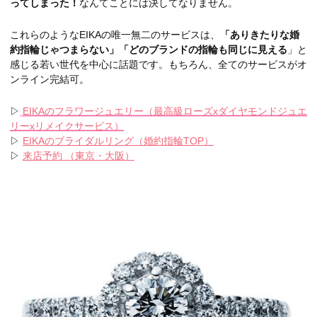
ってしまった！
なんてことには決してなりません。
これらのようなEIKAの唯一無二のサービスは、
「ありきたりな婚
約指輪じゃつまらない」「どのブランドの指輪も同じに見える
」と
感じる若い世代を中心に話題です。もちろん、全てのサービスがオ
ンライン完結可。
▷
EIKAのフラワージュエリー（最高級ローズxダイヤモンドジュエ
リーxリメイクサービス）
▷
EIKAのブライダルリング（婚約指輪TOP）
▷
来店予約 （東京・大阪）