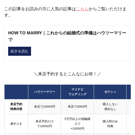
この記事をお読みの方に人気の記事は
こちら
からご覧いただけま
す。
HOW TO MARRY｜これからの結婚式の準備はハウツーマリー
で
続きを読む
＼来店予約するとこんなにお得！／
マイナビ
ハウツーマリー
ゼクシィ
ウェディング
来店予約
購入しない
来店で10000円
来店で3000円
特典内容
場合なし
5万円以上の指輪購
来店予約だけ
購入時のみ
ポイント
入で
で10000円
特典
+10000円