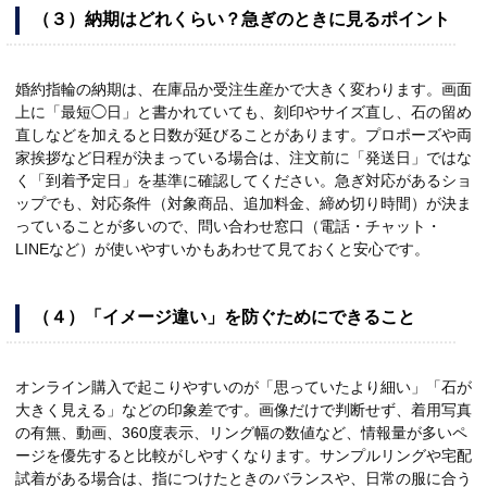
（３）納期はどれくらい？急ぎのときに見るポイント
婚約指輪の納期は、在庫品か受注生産かで大きく変わります。画面
上に「最短◯日」と書かれていても、刻印やサイズ直し、石の留め
直しなどを加えると日数が延びることがあります。プロポーズや両
家挨拶など日程が決まっている場合は、注文前に「発送日」ではな
く「到着予定日」を基準に確認してください。急ぎ対応があるショ
ップでも、対応条件（対象商品、追加料金、締め切り時間）が決ま
っていることが多いので、問い合わせ窓口（電話・チャット・
LINEなど）が使いやすいかもあわせて見ておくと安心です。
（４）「イメージ違い」を防ぐためにできること
オンライン購入で起こりやすいのが「思っていたより細い」「石が
大きく見える」などの印象差です。画像だけで判断せず、着用写真
の有無、動画、360度表示、リング幅の数値など、情報量が多いペ
ージを優先すると比較がしやすくなります。サンプルリングや宅配
試着がある場合は、指につけたときのバランスや、日常の服に合う