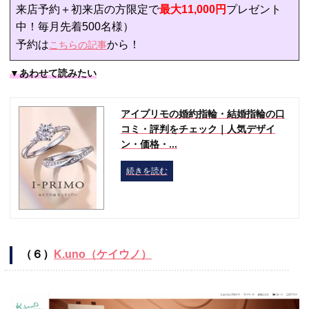
来店予約＋初来店の方限定で
最大11,000円
プレゼント
中！毎月先着500名様）
予約は
から！
こちらの記事
▼あわせて読みたい
アイプリモの婚約指輪・結婚指輪の口
コミ・評判をチェック｜人気デザイ
ン・価格・...
続きを読む
（６）
K.uno（ケイウノ）