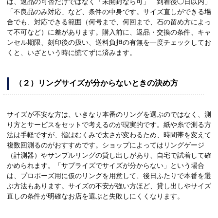
は、返品の可否だけではなく「未開封なら可」「到着後◯日以内」
「不良品のみ対応」など、条件の中身です。サイズ直しができる場
合でも、対応できる範囲（何号まで、何回まで、石の留め方によっ
て不可など）に差があります。購入前に、返品・交換の条件、キャ
ンセル期限、刻印後の扱い、送料負担の有無を一度チェックしてお
くと、いざという時に慌てずに済みます。
（２）リングサイズが分からないときの決め方
サイズが不安な方は、いきなり本番のリングを選ぶのではなく、測
り方とサービスをセットで考えるのが現実的です。紙や糸で測る方
法は手軽ですが、指はむくみで太さが変わるため、時間帯を変えて
複数回測るのがおすすめです。ショップによってはリングゲージ
（計測器）やサンプルリングの貸し出しがあり、自宅で試着して確
かめられます。「サプライズでサイズが分からない」という場合
は、プロポーズ用に仮のリングを用意して、後日ふたりで本番を選
ぶ方法もあります。サイズの不安が強い方ほど、貸し出しやサイズ
直しの条件が明確なお店を選ぶと失敗しにくくなります。