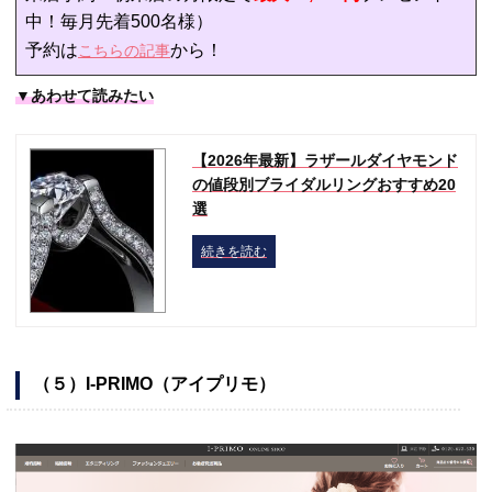
中！毎月先着500名様）
予約は
から！
こちらの記事
▼あわせて読みたい
【2026年最新】ラザールダイヤモンド
の値段別ブライダルリングおすすめ20
選
続きを読む
（５）I-PRIMO（アイプリモ）