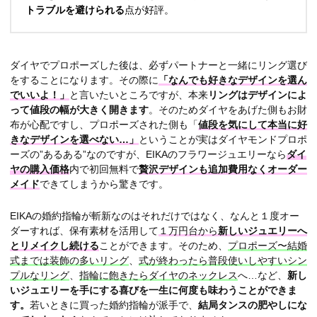
トラブルを避けられる
点が好評。
ダイヤでプロポーズした後は、必ずパートナーと一緒にリング選び
をすることになります。その際に
「なんでも好きなデザインを選ん
でいいよ！」
と言いたいところですが、本来
リングはデザインによ
って値段の幅が大きく開きます
。そのためダイヤをあげた側もお財
布が心配ですし、プロポーズされた側も「
値段を気にして本当に好
きなデザインを選べない…」
ということが実はダイヤモンドプロポ
ーズの”あるある”なのですが、EIKAのフラワージュエリーなら
ダイ
ヤの購入価格
内で初回無料で
贅沢デザインも追加費用なくオーダー
メイド
できてしまうから驚きです。
EIKAの婚約指輪が斬新なのはそれだけではなく、なんと１度オー
ダーすれば、保有素材を活用して
１万円台から
新しいジュエリーへ
とリメイクし続ける
ことができます。そのため、
プロポーズ〜結婚
式までは装飾の多いリング
、
式が終わったら普段使いしやすいシン
プルなリング
、
指輪に飽きたらダイヤのネックレス
へ…など、
新し
いジュエリーを手にする喜びを一生に何度も味わうことができま
す。
若いときに買った婚約指輪が派手で、
結局タンスの肥やしにな