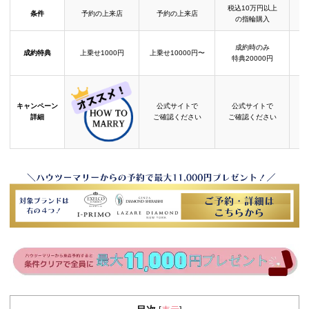
税込10万円以上
条件
予約の上来店
予約の上来店
の指輪購入
成約時のみ
成約特典
上乗せ1000円
上乗せ10000円〜
結
特典20000円
キャンペーン
公式サイトで
公式サイトで
詳細
ご確認ください
ご確認ください